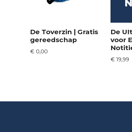
De Toverzin | Gratis
De UI
gereedschap
voor E
Notiti
€
0,00
€
19,99