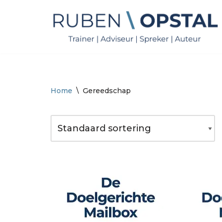
Ga
naar
de
inhoud
Home
\
Gereedschap