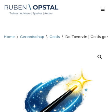
Ga
naar
de
inhoud
Home
\
Gereedschap
\
Gratis
\
De Toverzin | Gratis ger