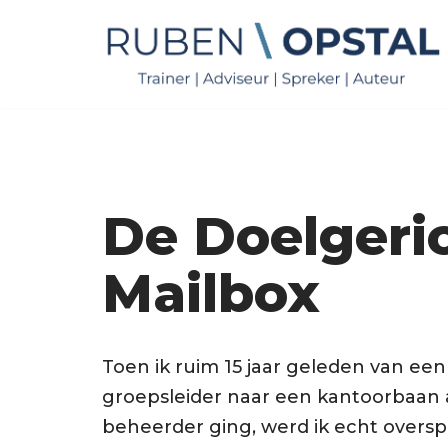
Ga
naar
de
inhoud
De Doelgeri
Mailbox
Toen ik ruim 15 jaar geleden van een 
groepsleider naar een kantoorbaan a
beheerder ging, werd ik echt overs