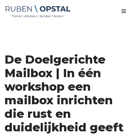
Ga
naar
de
inhoud
De Doelgerichte
Mailbox | In één
workshop een
mailbox inrichten
die rust en
duidelijkheid geeft